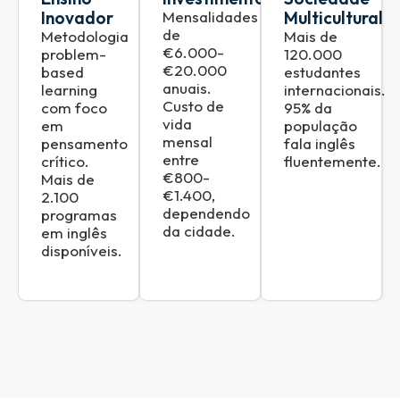
Inovador
Mensalidades
Multicultural
de
Metodologia
Mais de
€6.000-
problem-
120.000
€20.000
based
estudantes
anuais.
learning
internacionais.
Custo de
com foco
95% da
vida
em
população
mensal
pensamento
fala inglês
entre
crítico.
fluentemente.
€800-
Mais de
€1.400,
2.100
dependendo
programas
da cidade.
em inglês
disponíveis.