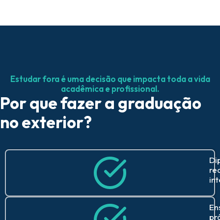
Estudar fora é uma decisão que impacta toda a vida
acadêmica e profissional.
Por que fazer a graduação
no exterior?
Di
re
in
En
pr