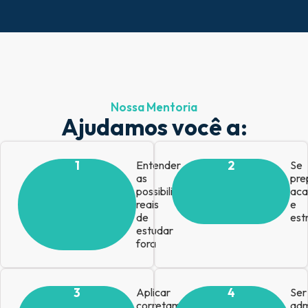
Nossa Mentoria
Ajudamos você a:
1
Entender
2
Se
as
pre
possibilidades
ac
reais
e
de
est
estudar
fora
3
Aplicar
4
Ser
corretamente
adm