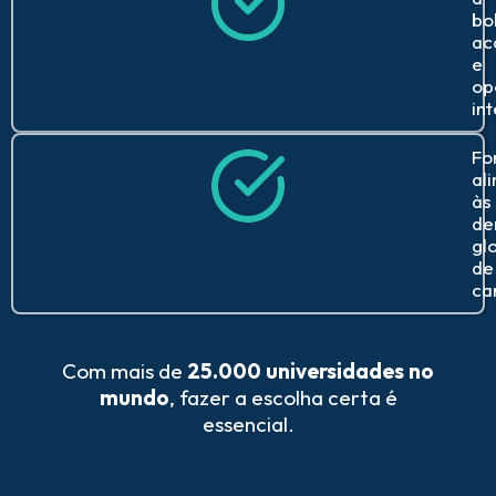
bo
ac
e
op
in
Fo
al
às
de
gl
de
ca
Com mais de
25.000 universidades no
mundo
, fazer a escolha certa é
essencial.