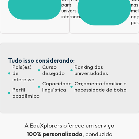
para
nas
universidades
mel
internacionais
opç
pos
Tudo isso considerando:
País(es)
Curso
Ranking das
de
desejado
universidades
interesse
Capacidade
Orçamento familiar e
Perfil
linguística
necessidade de bolsa
acadêmico
A EduXplorers oferece um serviço
100% personalizado
, conduzido