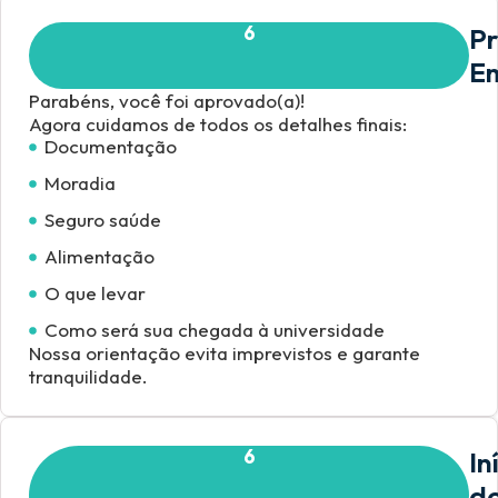
6
Pr
E
Parabéns, você foi aprovado(a)!
Agora cuidamos de todos os detalhes finais:
Documentação
Moradia
Seguro saúde
Alimentação
O que levar
Como será sua chegada à universidade
Nossa orientação evita imprevistos e garante
tranquilidade.
6
In
d