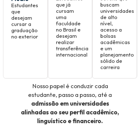
que já
buscam
Estudantes
cursam
universidades
que
uma
de alto
desejam
faculdade
nível,
cursar a
no Brasil e
acesso a
graduação
desejam
bolsas
no exterior
realizar
acadêmicas
transferência
e um
internacional
planejamento
sólido de
carreira
Nosso papel é conduzir cada
estudante, passo a passo, até a
admissão em universidades
alinhadas ao seu perfil acadêmico,
linguístico e financeiro.