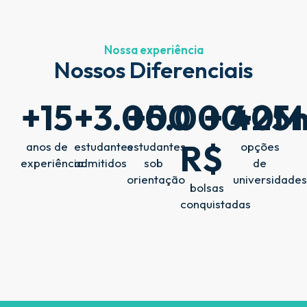
Nossa experiência
Nossos Diferenciais
+
15
+
3.000
+
5.000
+ 
40
+
25
M
m
R$ 
anos de
estudantes
estudantes
opções
experiência
admitidos
sob
de
orientação
universidade
bolsas
conquistadas