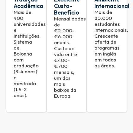
Acadêmica
Custo-
Internacional
Mais de
Benefício
Mais de
400
80.000
Mensalidades
universidades
estudantes
de
e
internacionais.
€2.000-
instituições.
Crescente
€6.000
Sistema
oferta de
anuais.
de
programas
Custo de
Bolonha
em inglês
vida entre
com
em todas
€400-
graduação
as áreas.
€700
(3-4 anos)
mensais,
e
um dos
mestrado
mais
(1.5-2
baixos da
anos).
Europa.